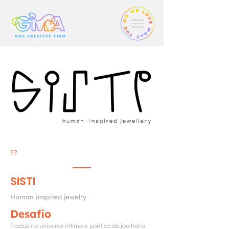
??
SISTI
Human inspired jewelry
Desafio
Traduzir o universo íntimo e poético da joalharia