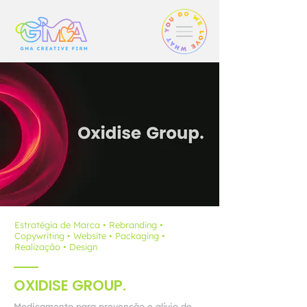
Estratégia de Marca • Rebranding •
Copywriting • Website • Packaging •
Realização • Design
OXIDISE GROUP.
Medicamento para prevenção e alívio de