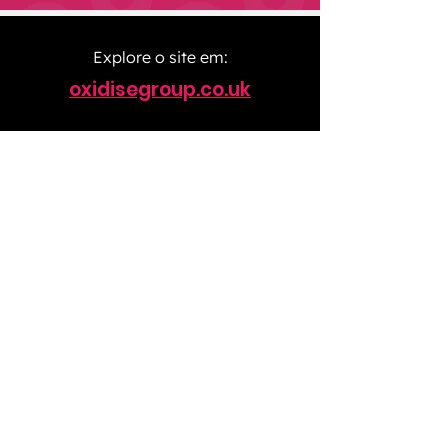
Explore o site em:
oxidisegroup.co.uk
Certificado pela
Membros da
hello@gma.com.pt