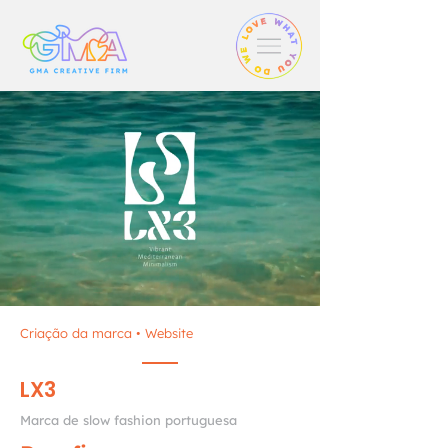
Criação da marca
•
Website
LX3
Marca de slow fashion portuguesa