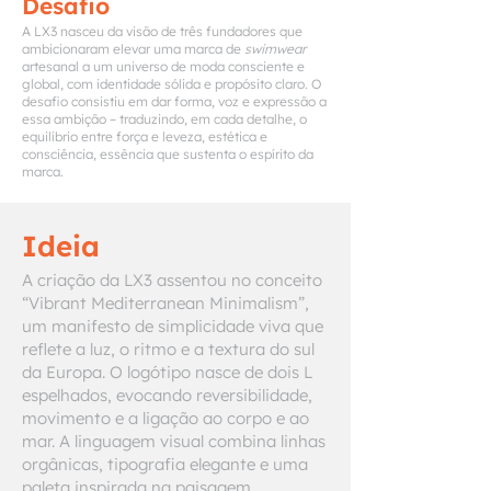
Desafio
A LX3 nasceu da visão de três fundadores que
ambicionaram elevar uma marca de
swimwear
artesanal a um universo de moda consciente e
global, com identidade sólida e propósito claro. O
desafio consistiu em dar forma, voz e expressão a
essa ambição – traduzindo, em cada detalhe, o
equilíbrio entre força e leveza, estética e
consciência, essência que sustenta o espírito da
marca.
Ideia
A criação da LX3 assentou no conceito
“Vibrant Mediterranean Minimalism”,
um manifesto de simplicidade viva que
reflete a luz, o ritmo e a textura do sul
da Europa. O logótipo nasce de dois L
espelhados, evocando reversibilidade,
movimento e a ligação ao corpo e ao
mar. A linguagem visual combina linhas
orgânicas, tipografia elegante e uma
paleta inspirada na paisagem