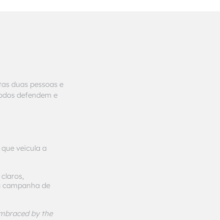
stas duas pessoas e
todos defendem e
 que veicula a
 claros,
ua campanha de
embraced by the