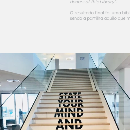
donors of this Library”.
O resultado final foi uma bib
sendo a partilha aquilo que 