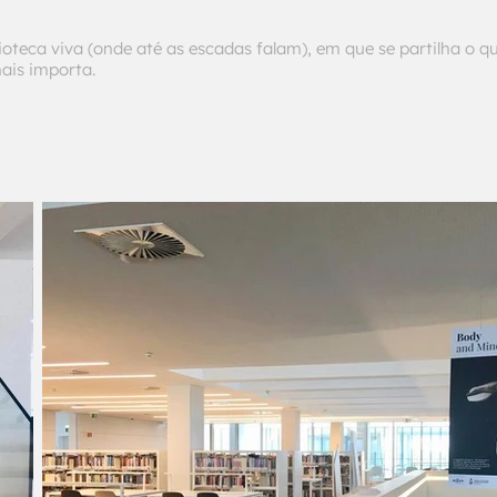
lioteca viva (onde até as escadas falam), em que se partilha o q
mais importa.