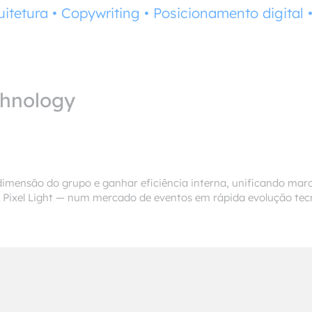
uitetura
•
Copywriting
•
Posicionamento digital
chnology
a dimensão do grupo e ganhar eficiência interna, unificando mar
e Pixel Light — num mercado de eventos em rápida evolução tec