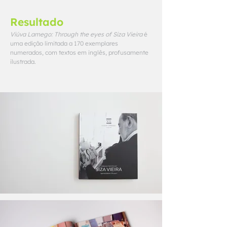
Resultado
Viúva Lamego: Through the eyes of Siza Vieira
é
uma edição limitada a 170 exemplares
numerados, com textos em inglês, profusamente
ilustrada.