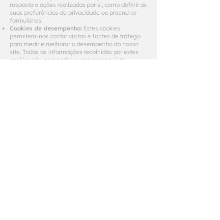
resposta a ações realizadas por si, como definir as
suas preferências de privacidade ou preencher
formulários.
Cookies de desempenho:
Estes cookies
permitem-nos contar visitas e fontes de tráfego
para medir e melhorar o desempenho do nosso
site. Todas as informações recolhidas por estes
cookies são agregadas e, por conseguinte,
anónimas.
Cookies de funcionalidade:
Estes cookies
permitem que o site ofereça uma funcionalidade
melhorada e personalizada, como o
armazenamento das suas preferências ou dados
de login.
Cookies de terceiros:
Em alguns casos, podemos
utilizar cookies fornecidos por terceiros de
confiança para medir a eficácia de publicidade ou
para fornecer funcionalidades adicionais.
3. Gestão de cookies
Pode, a qualquer momento, controlar e/ou apagar
os cookies no seu dispositivo, usando as
configurações do seu navegador. No entanto, ao
desativar alguns cookies, poderá impedir o
funcionamento correto de certas partes do nosso
site.